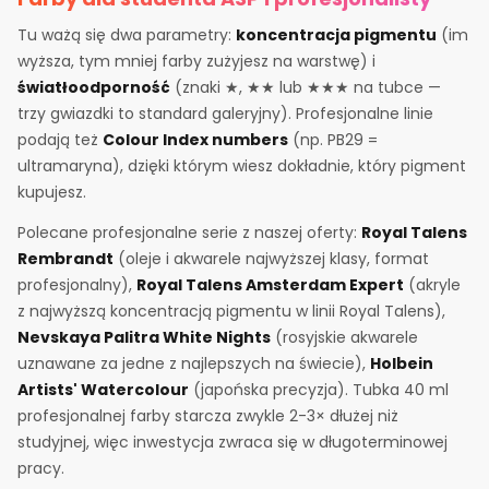
Tu ważą się dwa parametry:
koncentracja pigmentu
(im
wyższa, tym mniej farby zużyjesz na warstwę) i
światłoodporność
(znaki ★, ★★ lub ★★★ na tubce —
trzy gwiazdki to standard galeryjny). Profesjonalne linie
podają też
Colour Index numbers
(np. PB29 =
ultramaryna), dzięki którym wiesz dokładnie, który pigment
kupujesz.
Polecane profesjonalne serie z naszej oferty:
Royal Talens
Rembrandt
(oleje i akwarele najwyższej klasy, format
profesjonalny),
Royal Talens Amsterdam Expert
(akryle
z najwyższą koncentracją pigmentu w linii Royal Talens),
Nevskaya Palitra White Nights
(rosyjskie akwarele
uznawane za jedne z najlepszych na świecie),
Holbein
Artists' Watercolour
(japońska precyzja). Tubka 40 ml
profesjonalnej farby starcza zwykle 2-3× dłużej niż
studyjnej, więc inwestycja zwraca się w długoterminowej
pracy.