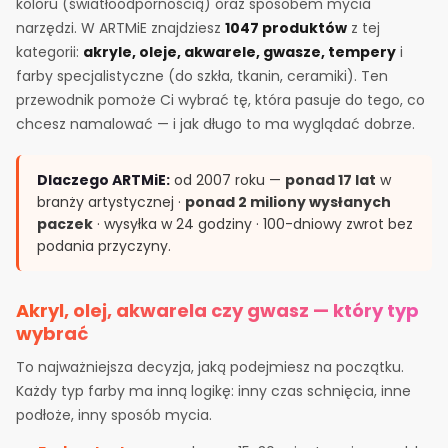
koloru (światłoodpornością) oraz sposobem mycia
narzędzi. W ARTMiE znajdziesz
1047 produktów
z tej
kategorii:
akryle, oleje, akwarele, gwasze, tempery
i
farby specjalistyczne (do szkła, tkanin, ceramiki). Ten
przewodnik pomoże Ci wybrać tę, która pasuje do tego, co
chcesz namalować — i jak długo to ma wyglądać dobrze.
Dlaczego ARTMiE:
od 2007 roku —
ponad 17 lat
w
branży artystycznej ·
ponad 2 miliony wysłanych
paczek
· wysyłka w 24 godziny · 100-dniowy zwrot bez
podania przyczyny.
Akryl, olej, akwarela czy gwasz — który typ
wybrać
To najważniejsza decyzja, jaką podejmiesz na początku.
Każdy typ farby ma inną logikę: inny czas schnięcia, inne
podłoże, inny sposób mycia.