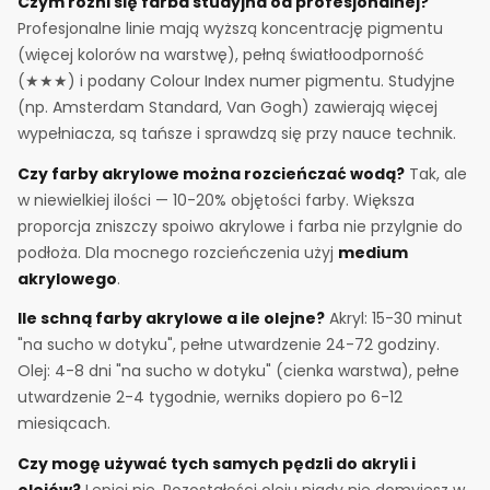
Czym różni się farba studyjna od profesjonalnej?
Profesjonalne linie mają wyższą koncentrację pigmentu
(więcej kolorów na warstwę), pełną światłoodporność
(★★★) i podany Colour Index numer pigmentu. Studyjne
(np. Amsterdam Standard, Van Gogh) zawierają więcej
wypełniacza, są tańsze i sprawdzą się przy nauce technik.
Czy farby akrylowe można rozcieńczać wodą?
Tak, ale
w niewielkiej ilości — 10-20% objętości farby. Większa
proporcja zniszczy spoiwo akrylowe i farba nie przylgnie do
podłoża. Dla mocnego rozcieńczenia użyj
medium
akrylowego
.
Ile schną farby akrylowe a ile olejne?
Akryl: 15-30 minut
"na sucho w dotyku", pełne utwardzenie 24-72 godziny.
Olej: 4-8 dni "na sucho w dotyku" (cienka warstwa), pełne
utwardzenie 2-4 tygodnie, werniks dopiero po 6-12
miesiącach.
Czy mogę używać tych samych pędzli do akryli i