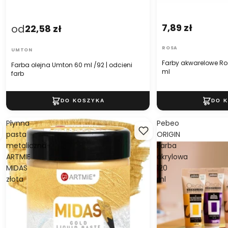
7,89 zł
od
22,58 zł
ROSA
UMTON
Farby akwarelowe Ros
Farba olejna Umton 60 ml /92 | odcieni
ml
farb
Płynna
Pebeo
pasta
ORIGIN
metaliczna
Farba
ARTMIE
akrylowa
MIDAS
120
złota
ml