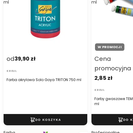
ml
ml
W PROMOCJI
od
Cena
39,90 zł
promocyjna
KREUL
2,85 zł
Farba akrylowa Solo Goya TRITON 750 ml
KREUL
Farby gwaszowe TEM
ml
Farba
Profesjonalne