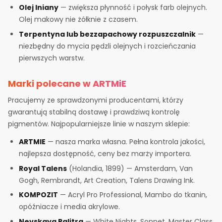
Olej lniany
— zwiększa płynność i połysk farb olejnych.
Olej makowy nie żółknie z czasem.
Terpentyna lub bezzapachowy rozpuszczalnik
—
niezbędny do mycia pędzli olejnych i rozcieńczania
pierwszych warstw.
Marki polecane w ARTMiE
Pracujemy ze sprawdzonymi producentami, którzy
gwarantują stabilną dostawę i prawdziwą kontrolę
pigmentów. Najpopularniejsze linie w naszym sklepie:
ARTMIE
— nasza marka własna. Pełna kontrola jakości,
najlepsza dostępność, ceny bez marży importera.
Royal Talens
(Holandia, 1899) — Amsterdam, Van
Gogh, Rembrandt, Art Creation, Talens Drawing Ink.
KOMPOZIT
— Acryl Pro Professional, Mambo do tkanin,
opóźniacze i media akrylowe.
Nevskaya Palitra
— White Nights, Sonnet, Master Class