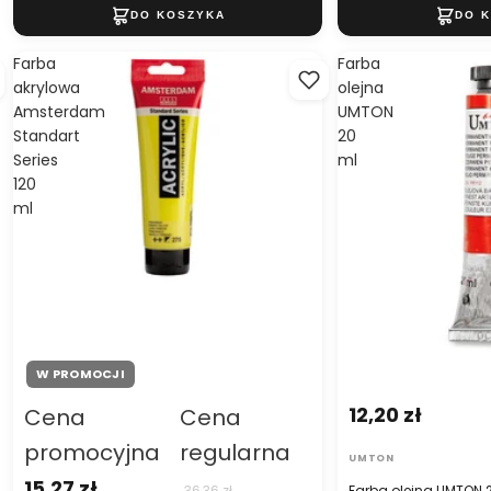
Farba
Farba
akrylowa
olejna
Amsterdam
UMTON
Standart
20
Series
ml
120
ml
W PROMOCJI
12,20 zł
Cena
Cena
promocyjna
regularna
UMTON
15,27 zł
36,36 zł
Farba olejna UMTON 