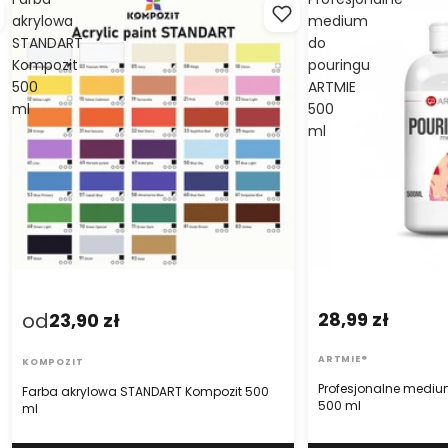
akrylowa
medium
STANDART
do
Kompozit
pouringu
500
ARTMIE
ml
500
ml
od
28,99 zł
23,90 zł
ARTMIE®
KOMPOZIT
Profesjonalne mediu
Farba akrylowa STANDART Kompozit 500
500 ml
ml