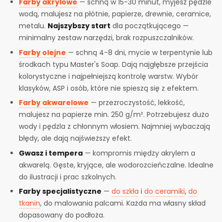
Farby akrylowe
— schną w 15-30 minut, myjesz pędzle
wodą, malujesz na płótnie, papierze, drewnie, ceramice,
metalu.
Najszybszy start
dla początkującego —
minimalny zestaw narzędzi, brak rozpuszczalników.
Farby olejne
— schną 4-8 dni, mycie w terpentynie lub
środkach typu Master's Soap. Dają najgłębsze przejścia
kolorystyczne i najpełniejszą kontrolę warstw. Wybór
klasyków, ASP i osób, które nie spieszą się z efektem.
Farby akwarelowe
— przezroczystość, lekkość,
malujesz na papierze min. 250 g/m². Potrzebujesz dużo
wody i pędzla z chłonnym włosiem. Najmniej wybaczają
błędy, ale dają najświeższy efekt.
Gwasz i tempera
— kompromis między akrylem a
akwarelą. Gęste, kryjące, ale wodorozcieńczalne. Idealne
do ilustracji i prac szkolnych.
Farby specjalistyczne
—
do szkła
i
do ceramiki
,
do
tkanin
, do malowania palcami. Każda ma własny skład
dopasowany do podłoża.