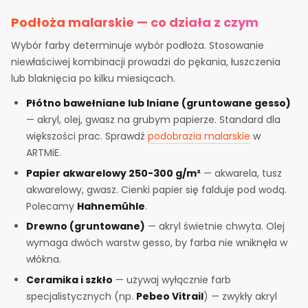
Podłoża malarskie — co działa z czym
Wybór farby determinuje wybór podłoża. Stosowanie
niewłaściwej kombinacji prowadzi do pękania, łuszczenia
lub blaknięcia po kilku miesiącach.
Płótno bawełniane lub lniane (gruntowane gesso)
— akryl, olej, gwasz na grubym papierze. Standard dla
większości prac. Sprawdź
podobrazia malarskie
w
ARTMiE.
Papier akwarelowy 250-300 g/m²
— akwarela, tusz
akwarelowy, gwasz. Cienki papier się falduje pod wodą.
Polecamy
Hahnemühle
.
Drewno (gruntowane)
— akryl świetnie chwyta. Olej
wymaga dwóch warstw gesso, by farba nie wniknęła w
włókna.
Ceramika i szkło
— używaj wyłącznie farb
specjalistycznych (np.
Pebeo Vitrail
) — zwykły akryl