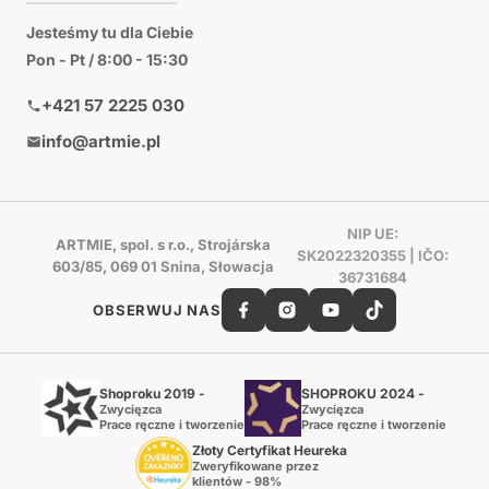
Jesteśmy tu dla Ciebie
Pon - Pt / 8:00 - 15:30
+421 57 2225 030
info@artmie.pl
NIP UE:
ARTMIE, spol. s r.o., Strojárska
SK2022320355 | IČO:
603/85, 069 01 Snina, Słowacja
36731684
OBSERWUJ NAS
Shoproku 2019 -
SHOPROKU 2024 -
Zwycięzca
Zwycięzca
Prace ręczne i tworzenie
Prace ręczne i tworzenie
Złoty Certyfikat Heureka
Zweryfikowane przez
klientów - 98%