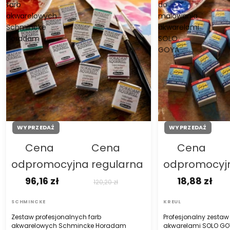
farb
do
akwarelowych
malowania
Schmincke
akwarelami
Horadam
SOLO
GOYA
WYPRZEDAŻ
WYPRZEDAŻ
Cena
Cena
Cena
od
promocyjna
regularna
od
promocy
96,16 zł
18,88 zł
120,20 zł
SCHMINCKE
KREUL
Zestaw profesjonalnych farb
Profesjonalny zesta
akwarelowych Schmincke Horadam
akwarelami SOLO GO