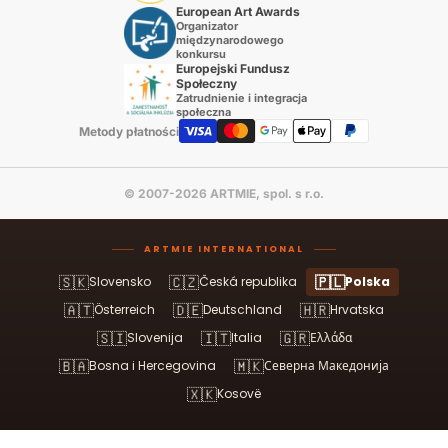
European Art Awards
Organizator
międzynarodowego
konkursu
Europejski Fundusz
Społeczny
Zatrudnienie i integracja
społeczna
Metody płatności
© 2007-2026 ARTMIE, spol. s r.o.
ARTMIE INTERNATIONAL
🇸🇰
🇨🇿
🇵🇱
Slovensko
Česká republika
Polska
🇦🇹
🇩🇪
🇭🇷
Österreich
Deutschland
Hrvatska
🇸🇮
🇮🇹
🇬🇷
Slovenija
Italia
Ελλάδα
🇧🇦
🇲🇰
Bosna i Hercegovina
Северна Македонија
🇽🇰
Kosovë