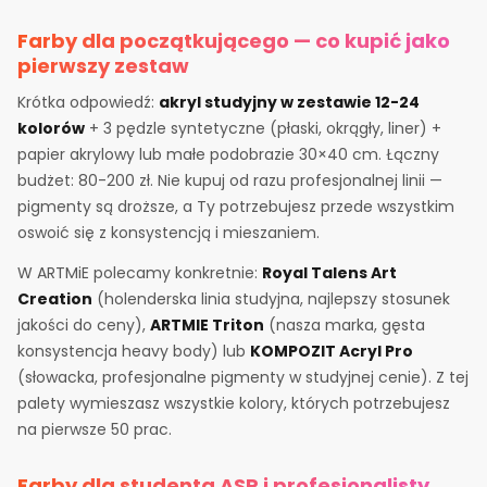
Farby dla początkującego — co kupić jako
pierwszy zestaw
Krótka odpowiedź:
akryl studyjny w zestawie 12-24
kolorów
+ 3 pędzle syntetyczne (płaski, okrągły, liner) +
papier akrylowy lub małe podobrazie 30×40 cm. Łączny
budżet: 80-200 zł. Nie kupuj od razu profesjonalnej linii —
pigmenty są droższe, a Ty potrzebujesz przede wszystkim
oswoić się z konsystencją i mieszaniem.
W ARTMiE polecamy konkretnie:
Royal Talens Art
Creation
(holenderska linia studyjna, najlepszy stosunek
jakości do ceny),
ARTMIE Triton
(nasza marka, gęsta
konsystencja heavy body) lub
KOMPOZIT Acryl Pro
(słowacka, profesjonalne pigmenty w studyjnej cenie). Z tej
palety wymieszasz wszystkie kolory, których potrzebujesz
na pierwsze 50 prac.
Farby dla studenta ASP i profesjonalisty