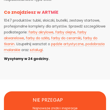
Co znajdziesz w ARTMiE
1047 produktów: tubki, słoiczki, butelki, zestawy startowe,
profesjonalne komplety dla artystów. Sprawdź szczegółowe
podkategorie:
farby akrylowe
,
farby olejne
,
farby
akwarelowe
,
farby do szkła
,
farby do ceramiki
,
farby do
tkanin
. Uzupełnij warsztat o
pędzle artystyczne
,
podobrazia
malarskie
oraz
sztalugi
.
Wysyłamy w 24 godziny.
NIE PRZEGAP
Najnowsze zniżki i inspiracje