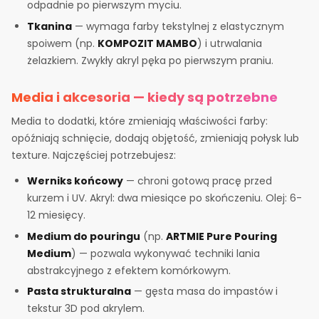
odpadnie po pierwszym myciu.
Tkanina
— wymaga farby tekstylnej z elastycznym
spoiwem (np.
KOMPOZIT MAMBO
) i utrwalania
żelazkiem. Zwykły akryl pęka po pierwszym praniu.
Media i akcesoria — kiedy są potrzebne
Media to dodatki, które zmieniają właściwości farby:
opóźniają schnięcie, dodają objętość, zmieniają połysk lub
texture. Najczęściej potrzebujesz:
Werniks końcowy
— chroni gotową pracę przed
kurzem i UV. Akryl: dwa miesiące po skończeniu. Olej: 6-
12 miesięcy.
Medium do pouringu
(np.
ARTMIE Pure Pouring
Medium
) — pozwala wykonywać techniki lania
abstrakcyjnego z efektem komórkowym.
Pasta strukturalna
— gęsta masa do impastów i
tekstur 3D pod akrylem.