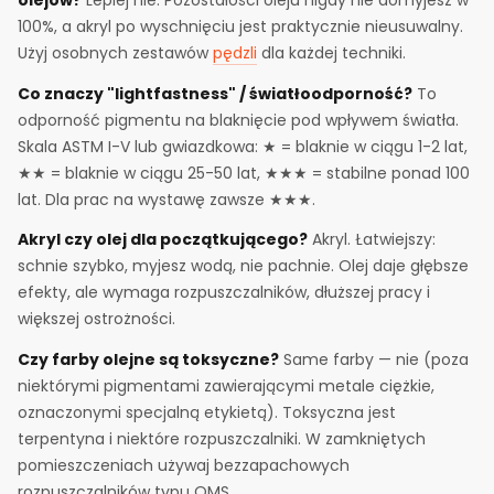
olejów?
Lepiej nie. Pozostałości oleju nigdy nie domyjesz w
100%, a akryl po wyschnięciu jest praktycznie nieusuwalny.
Użyj osobnych zestawów
pędzli
dla każdej techniki.
Co znaczy "lightfastness" / światłoodporność?
To
odporność pigmentu na blaknięcie pod wpływem światła.
Skala ASTM I-V lub gwiazdkowa: ★ = blaknie w ciągu 1-2 lat,
★★ = blaknie w ciągu 25-50 lat, ★★★ = stabilne ponad 100
lat. Dla prac na wystawę zawsze ★★★.
Akryl czy olej dla początkującego?
Akryl. Łatwiejszy:
schnie szybko, myjesz wodą, nie pachnie. Olej daje głębsze
efekty, ale wymaga rozpuszczalników, dłuższej pracy i
większej ostrożności.
Czy farby olejne są toksyczne?
Same farby — nie (poza
niektórymi pigmentami zawierającymi metale ciężkie,
oznaczonymi specjalną etykietą). Toksyczna jest
terpentyna i niektóre rozpuszczalniki. W zamkniętych
pomieszczeniach używaj bezzapachowych
rozpuszczalników typu OMS.