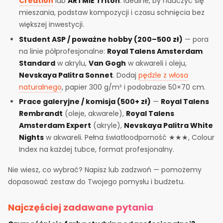
Creation
lub
ARTMIE Triton
. Idealne, by nauczyć się
mieszania, podstaw kompozycji i czasu schnięcia bez
większej inwestycji.
Student ASP / poważne hobby (200–500 zł)
— pora
na linie półprofesjonalne:
Royal Talens Amsterdam
Standard
w akrylu,
Van Gogh
w akwareli i oleju,
Nevskaya Palitra Sonnet
. Dodaj
pędzle z włosa
naturalnego
, papier 300 g/m² i podobrazie 50×70 cm.
Prace galeryjne / komisja (500+ zł)
—
Royal Talens
Rembrandt
(oleje, akwarele),
Royal Talens
Amsterdam Expert
(akryle),
Nevskaya Palitra White
Nights
w akwareli. Pełna światłoodporność ★★★, Colour
Index na każdej tubce, format profesjonalny.
Nie wiesz, co wybrać? Napisz lub zadzwoń — pomożemy
dopasować zestaw do Twojego pomysłu i budżetu.
Najczęściej zadawane pytania