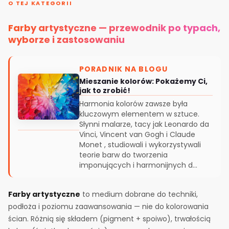
O TEJ KATEGORII
Farby artystyczne — przewodnik po typach,
wyborze i zastosowaniu
PORADNIK NA BLOGU
Mieszanie kolorów: Pokażemy Ci,
jak to zrobić!
Harmonia kolorów zawsze była
kluczowym elementem w sztuce.
Słynni malarze, tacy jak Leonardo da
Vinci, Vincent van Gogh i Claude
Monet , studiowali i wykorzystywali
teorie barw do tworzenia
imponujących i harmonijnych d…
Farby artystyczne
to medium dobrane do techniki,
podłoża i poziomu zaawansowania — nie do kolorowania
ścian. Różnią się składem (pigment + spoiwo), trwałością