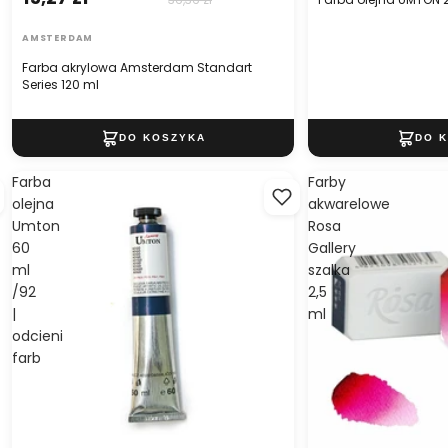
AMSTERDAM
Farba akrylowa Amsterdam Standart
Series 120 ml
Farba
Farby
olejna
akwarelowe
Umton
Rosa
60
Gallery
ml
szalka
/92
2,5
|
ml
odcieni
farb