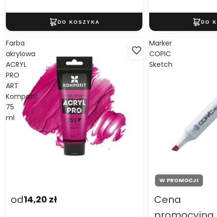
Farba
Marker
akrylowa
COPIC
ACRYL
Sketch
PRO
ART
Kompozit
75
ml
W PROMOCJI
od
Cena
14,20 zł
promocyjna