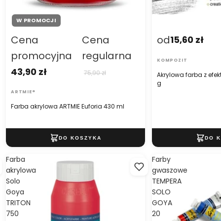
W PROMOCJI
Cena
Cena
od
15,60 zł
promocyjna
regularna
KOMPOZIT
43,90 zł
75,90 zł
Akrylowa farba z ef
g
ARTMIE®
Farba akrylowa ARTMIE Euforia 430 ml
Farba
Farby
akrylowa
gwaszowe
Solo
TEMPERA
Goya
SOLO
TRITON
GOYA
750
20