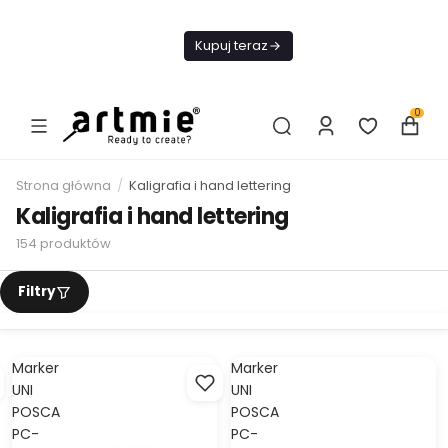
Dziś Darmowa
Dostawa od 199
Kupuj teraz
zł
0
Strona główna
/
Kaligrafia i hand lettering
Kaligrafia i hand lettering
154
produktów
Marker
Marker
UNI
UNI
POSCA
POSCA
PC-
PC-