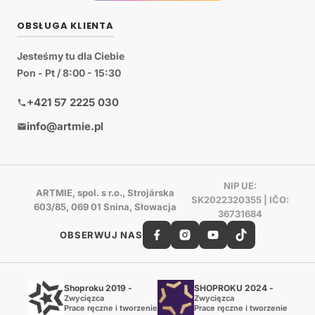
OBSŁUGA KLIENTA
Jesteśmy tu dla Ciebie
Pon - Pt / 8:00 - 15:30
+421 57 2225 030
info@artmie.pl
NIP UE:
ARTMIE, spol. s r.o., Strojárska
SK2022320355 | IČO:
603/85, 069 01 Snina, Słowacja
36731684
OBSERWUJ NAS
Shoproku 2019 -
SHOPROKU 2024 -
Zwycięzca
Zwycięzca
Prace ręczne i tworzenie
Prace ręczne i tworzenie