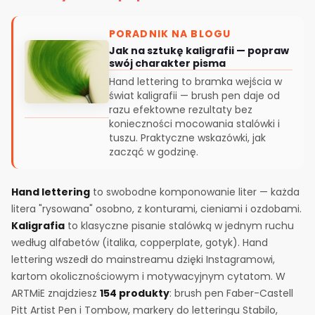
PORADNIK NA BLOGU
Jak na sztukę kaligrafii — popraw
swój charakter pisma
Hand lettering to bramka wejścia w
świat kaligrafii — brush pen daje od
razu efektowne rezultaty bez
konieczności mocowania stalówki i
tuszu. Praktyczne wskazówki, jak
zacząć w godzinę.
Hand lettering
to swobodne komponowanie liter — każda
litera "rysowana" osobno, z konturami, cieniami i ozdobami.
Kaligrafia
to klasyczne pisanie stalówką w jednym ruchu
według alfabetów (italika, copperplate, gotyk). Hand
lettering wszedł do mainstreamu dzięki Instagramowi,
kartom okolicznościowym i motywacyjnym cytatom. W
ARTMiE znajdziesz
154 produkty
: brush pen Faber-Castell
Pitt Artist Pen i Tombow, markery do letteringu Stabilo,