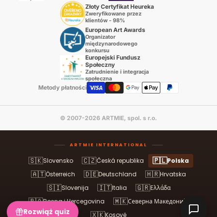
Złoty Certyfikat Heureka
Zweryfikowane przez
klientów - 98%
European Art Awards
Organizator
międzynarodowego
konkursu
Europejski Fundusz
Społeczny
Zatrudnienie i integracja
społeczna
Metody płatności
© 2007-2026 ARTMIE, spol. s r.o.
ARTMIE INTERNATIONAL
🇸🇰
🇨🇿
🇵🇱
Slovensko
Česká republika
Polska
🇦🇹
🇩🇪
🇭🇷
Österreich
Deutschland
Hrvatska
🇸🇮
🇮🇹
🇬🇷
Slovenija
Italia
Ελλάδα
🇧🇦
🇲🇰
Bosna i Hercegovina
Северна Македонија
Rozwiąż quiz
🇽🇰
Kosovë