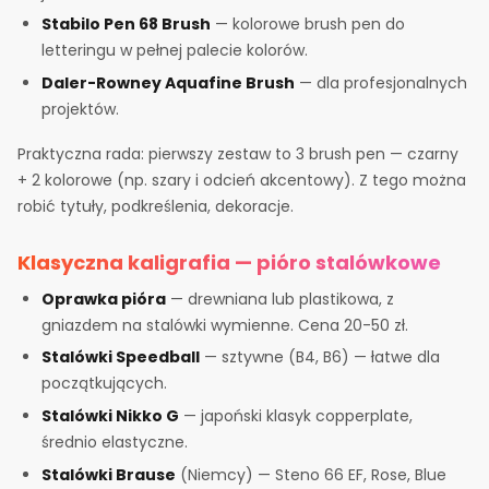
Stabilo Pen 68 Brush
— kolorowe brush pen do
letteringu w pełnej palecie kolorów.
Daler-Rowney Aquafine Brush
— dla profesjonalnych
projektów.
Praktyczna rada: pierwszy zestaw to 3 brush pen — czarny
+ 2 kolorowe (np. szary i odcień akcentowy). Z tego można
robić tytuły, podkreślenia, dekoracje.
Klasyczna kaligrafia — pióro stalówkowe
Oprawka pióra
— drewniana lub plastikowa, z
gniazdem na stalówki wymienne. Cena 20-50 zł.
Stalówki Speedball
— sztywne (B4, B6) — łatwe dla
początkujących.
Stalówki Nikko G
— japoński klasyk copperplate,
średnio elastyczne.
Stalówki Brause
(Niemcy) — Steno 66 EF, Rose, Blue