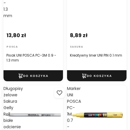
-
1.3
mm
13,80 zł
8,89 zł
POSCA
SAKURA
Pisak UNI POSCA PC-3M 0.9 -
Kreatywny liner UNI PIN 0.1 mm
1.3 mm
Długopisy
Marker
żelowe
UNI
Sakura
POSCA
Gelly
PC-
Roll
1M
białe
0.7
odcienie
-