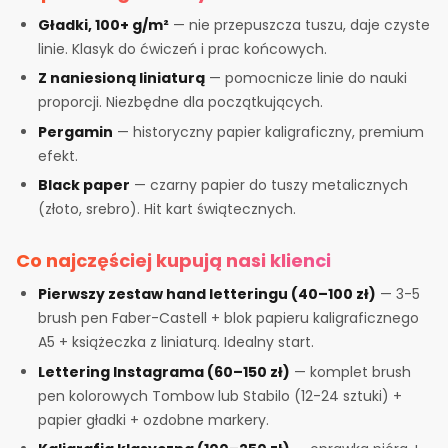
Gładki, 100+ g/m²
— nie przepuszcza tuszu, daje czyste
linie. Klasyk do ćwiczeń i prac końcowych.
Z naniesioną liniaturą
— pomocnicze linie do nauki
proporcji. Niezbędne dla początkujących.
Pergamin
— historyczny papier kaligraficzny, premium
efekt.
Black paper
— czarny papier do tuszy metalicznych
(złoto, srebro). Hit kart świątecznych.
Co najczęściej kupują nasi klienci
Pierwszy zestaw hand letteringu (40–100 zł)
— 3-5
brush pen Faber-Castell + blok papieru kaligraficznego
A5 + książeczka z liniaturą. Idealny start.
Lettering Instagrama (60–150 zł)
— komplet brush
pen kolorowych Tombow lub Stabilo (12-24 sztuki) +
papier gładki + ozdobne markery.