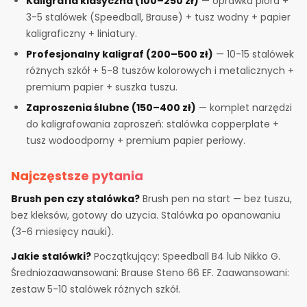
Kaligrafia klasyczna (100–250 zł)
— oprawka pióra +
3-5 stalówek (Speedball, Brause) + tusz wodny + papier
kaligraficzny + liniatury.
Profesjonalny kaligraf (200–500 zł)
— 10-15 stalówek
różnych szkół + 5-8 tuszów kolorowych i metalicznych +
premium papier + suszka tuszu.
Zaproszenia ślubne (150–400 zł)
— komplet narzędzi
do kaligrafowania zaproszeń: stalówka copperplate +
tusz wodoodporny + premium papier perłowy.
Najczęstsze pytania
Brush pen czy stalówka?
Brush pen na start — bez tuszu,
bez kleksów, gotowy do użycia. Stalówka po opanowaniu
(3-6 miesięcy nauki).
Jakie stalówki?
Początkujący: Speedball B4 lub Nikko G.
Średniozaawansowani: Brause Steno 66 EF. Zaawansowani:
zestaw 5-10 stalówek różnych szkół.