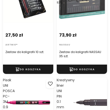
szt.
27,50 zł
73,90 zł
ARTMIE®
NASSAU
Zestaw do kaligrafii 10 szt.
Zestaw do kaligrafii NASSAU
35 szt.
Pisak
Kreatywny
UNI
liner
POSCA
UNI
PC-
PIN
3M
0.1
0.9
mm