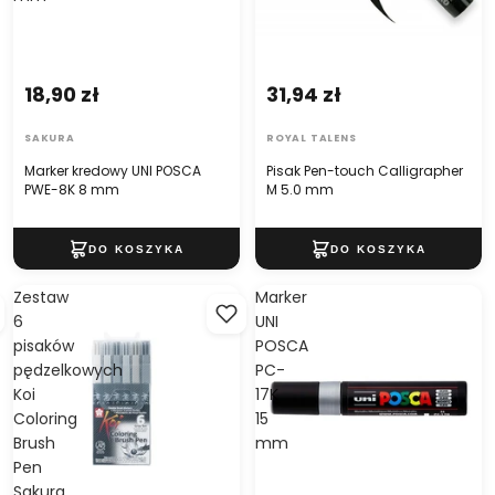
18,90 zł
31,94 zł
SAKURA
ROYAL TALENS
Marker kredowy UNI POSCA
Pisak Pen-touch Calligrapher
PWE-8K 8 mm
M 5.0 mm
Zestaw
Marker
6
UNI
pisaków
POSCA
pędzelkowych
PC-
Koi
17K
Coloring
15
Brush
mm
Pen
Sakura