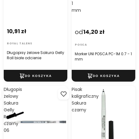
1
mm
10,91 zł
od
14,20 zł
ROYAL TALENS
POSCA
Długopisy żelowe Sakura Gelly
Marker UNI POSCA PC-1M 0.7 - 1
Roll białe odcienie
mm
Długopis
Pisak
żelowy
kaligraficzny
Sakura
Sakura
Gelly
czarny
Roll
czarny
06