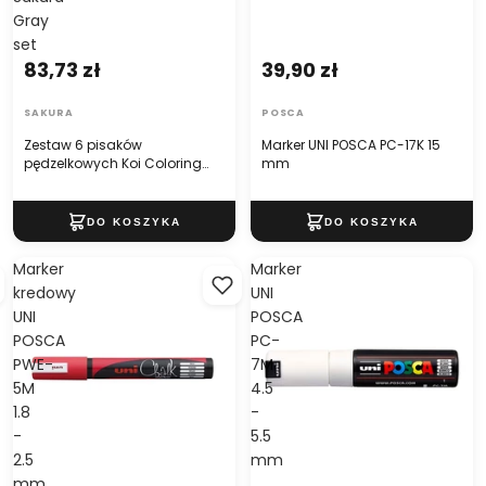
Gray
set
83,73 zł
39,90 zł
SAKURA
POSCA
Zestaw 6 pisaków
Marker UNI POSCA PC-17K 15
pędzelkowych Koi Coloring
mm
Brush Pen Sakura Gray set
Marker
Marker
kredowy
UNI
UNI
POSCA
POSCA
PC-
PWE-
7M
5M
4.5
1.8
-
-
5.5
2.5
mm
mm