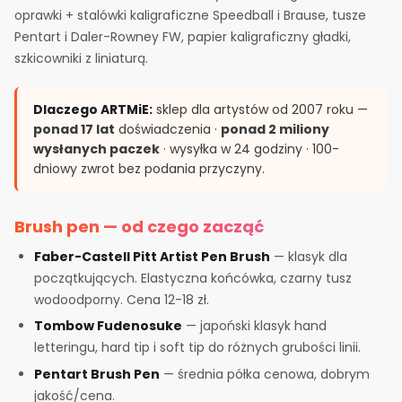
oprawki + stalówki kaligraficzne Speedball i Brause, tusze
Pentart i Daler-Rowney FW, papier kaligraficzny gładki,
szkicowniki z liniaturą.
Dlaczego ARTMiE:
sklep dla artystów od 2007 roku —
ponad 17 lat
doświadczenia ·
ponad 2 miliony
wysłanych paczek
· wysyłka w 24 godziny · 100-
dniowy zwrot bez podania przyczyny.
Brush pen — od czego zacząć
Faber-Castell Pitt Artist Pen Brush
— klasyk dla
początkujących. Elastyczna końcówka, czarny tusz
wodoodporny. Cena 12-18 zł.
Tombow Fudenosuke
— japoński klasyk hand
letteringu, hard tip i soft tip do różnych grubości linii.
Pentart Brush Pen
— średnia półka cenowa, dobrym
jakość/cena.