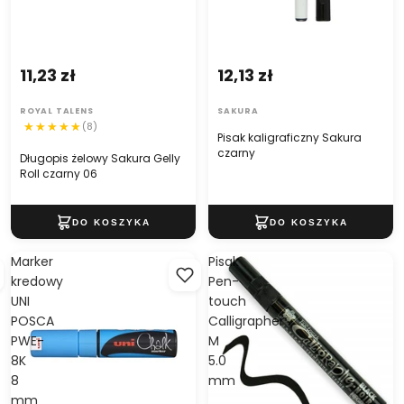
11,23 zł
12,13 zł
ROYAL TALENS
SAKURA
(8)
Pisak kaligraficzny Sakura
czarny
Długopis żelowy Sakura Gelly
Roll czarny 06
Marker
Pisak
kredowy
Pen-
UNI
touch
POSCA
Calligrapher
PWE-
M
8K
5.0
8
mm
mm