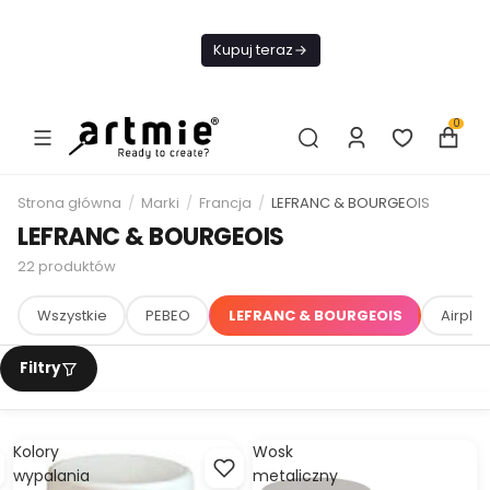
Dziś Darmowa
Dostawa od 199
Kupuj teraz
zł
0
Strona główna
/
Marki
/
Francja
/
LEFRANC & BOURGEOIS
LEFRANC & BOURGEOIS
22
produktów
Wszystkie
PEBEO
LEFRANC & BOURGEOIS
Airpla
Kolory
Wosk
wypalania
metaliczny