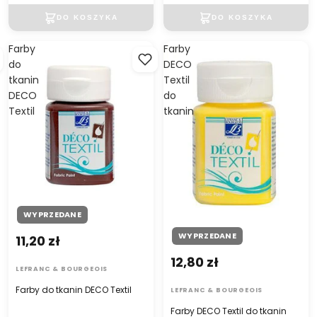
Farby
Farby
do
DECO
tkanin
Textil
DECO
do
Textil
tkanin
WYPRZEDANE
WYPRZEDANE
11,20 zł
12,80 zł
LEFRANC & BOURGEOIS
Farby do tkanin DECO Textil
LEFRANC & BOURGEOIS
Farby DECO Textil do tkanin