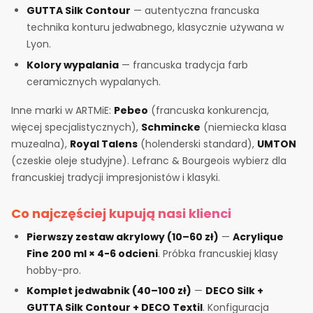
GUTTA Silk Contour
— autentyczna francuska
technika konturu jedwabnego, klasycznie używana w
Lyon.
Kolory wypalania
— francuska tradycja farb
ceramicznych wypalanych.
Inne marki w ARTMiE:
Pebeo
(francuska konkurencja,
więcej specjalistycznych),
Schmincke
(niemiecka klasa
muzealna),
Royal Talens
(holenderski standard),
UMTON
(czeskie oleje studyjne). Lefranc & Bourgeois wybierz dla
francuskiej tradycji impresjonistów i klasyki.
Co najczęściej kupują nasi klienci
Pierwszy zestaw akrylowy (10–60 zł)
—
Acrylique
Fine 200 ml × 4-6 odcieni
. Próbka francuskiej klasy
hobby-pro.
Komplet jedwabnik (40–100 zł)
—
DECO Silk +
GUTTA Silk Contour + DECO Textil
. Konfiguracja