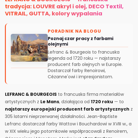
tradycja: LOUVRE akryl i olej, DECO Textil,
VITRAIL, GUTTA, kolory wypalania
PORADNIK NA BLOGU
Poznaj czar pracy z farbami
olejnymi
Lefranc & Bourgeois to francuska
legenda od 1720 roku — najstarszy
producent farb olejnych w Europie.
Dostarczał farby Renoirowi,
Cézanne'owi i impresjonistom.
LEFRANC & BOURGEOIS
to francuska firma materiałów
artystycznych z
Le Mans
, działająca od
1720 roku
— to
najstarszy europejski producent farb artystycznych
z
305 latami nieprzerwanej działalności. Jean-Baptiste
Lefranc dostarczał farby Wattow i Bouchardowi w XVIII w., a
w XIX wieku jego potomkowie współpracowali z Renoirem,