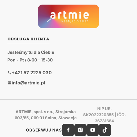
OBSŁUGA KLIENTA
Jesteśmy tu dla Ciebie
Pon - Pt / 8:00 - 15:30
+421 57 2225 030
info@artmie.pl
NIP UE:
ARTMIE, spol. s r.o., Strojárska
SK2022320355 | IČO:
603/85, 069 01 Snina, Słowacja
36731684
OBSERWUJ NAS