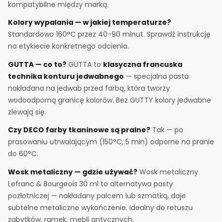
kompatybilne między marką.
Kolory wypalania — w jakiej temperaturze?
Standardowo 160°C przez 40-90 minut. Sprawdź instrukcję
na etykiecie konkretnego odcienia.
GUTTA — co to?
GUTTA to
klasyczna francuska
technika konturu jedwabnego
— specjalna pasta
nakładana na jedwab przed farbą, która tworzy
wodoodporną granicę kolorów. Bez GUTTY kolory jedwabne
zlewają się.
Czy DECO farby tkaninowe są pralne?
Tak — po
prasowaniu utrwalającym (150°C, 5 min) odporne na pranie
do 60°C.
Wosk metaliczny — gdzie używać?
Wosk metaliczny
Lefranc & Bourgeois 30 ml to alternatywa pasty
pozłotniczej — nakładany palcem lub szmatką, daje
subtelne metaliczne wykończenie. Idealny do retuszu
zabytków, ramek, mebli antycznych.