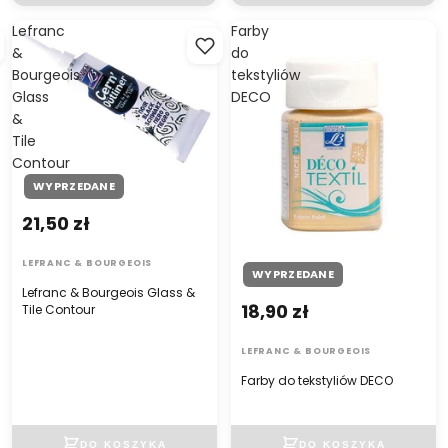
Lefranc
Farby
&
do
Bourgeois
tekstyliów
Glass
DECO
&
Tile
Contour
WYPRZEDANE
21,50 zł
LEFRANC & BOURGEOIS
WYPRZEDANE
Lefranc & Bourgeois Glass &
18,90 zł
Tile Contour
LEFRANC & BOURGEOIS
Farby do tekstyliów DECO