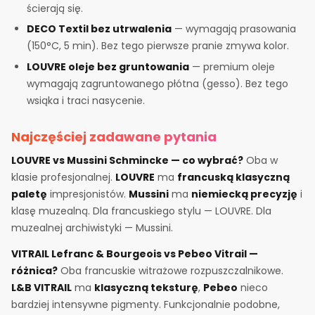
ścierają się.
DECO Textil bez utrwalenia
— wymagają prasowania
(150°C, 5 min). Bez tego pierwsze pranie zmywa kolor.
LOUVRE oleje bez gruntowania
— premium oleje
wymagają zagruntowanego płótna (gesso). Bez tego
wsiąka i traci nasycenie.
Najczęściej zadawane pytania
LOUVRE vs Mussini Schmincke — co wybrać?
Oba w
klasie profesjonalnej.
LOUVRE
ma
francuską klasyczną
paletę
impresjonistów.
Mussini
ma
niemiecką precyzję
i
klasę muzealną. Dla francuskiego stylu — LOUVRE. Dla
muzealnej archiwistyki — Mussini.
VITRAIL Lefranc & Bourgeois vs Pebeo Vitrail —
różnica?
Oba francuskie witrażowe rozpuszczalnikowe.
L&B VITRAIL
ma
klasyczną teksturę
,
Pebeo
nieco
bardziej intensywne pigmenty. Funkcjonalnie podobne,