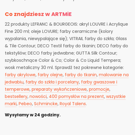
Co znajdziesz w ARTMiE
22 produkty LEFRANC & BOURGEOIS: akryl LOUVRE i Acrylique
Fine 200 ml; oleje LOVURE; farby ceramiczne (kolory
wypalania, niewypalające się); VITRAIL farby do szkła; Glass
& Tile Contour; DECO Textil farby do tkanin; DECO farby do
tekstyliów; DECO farby jedwabne; GUTTA Silk Contour;
szybkoschnące Color & Co; Color & Co Liquid Tempera;
wosk metaliczny 30 ml. Sprawdź też pokrewne kategorie:
farby akrylowe
,
farby olejne
,
farby do tkanin
,
malowanie na
jedwabiu
,
farby do szkła i porcelany
,
farby gwaszowe i
temperowe
,
preparaty wykończeniowe
,
promocje
,
bestsellery
,
nowości
,
400 pomysłów na prezent
,
wszystkie
marki
,
Pebeo
,
Schmincke
,
Royal Talens
.
Wysyłamy w 24 godziny.