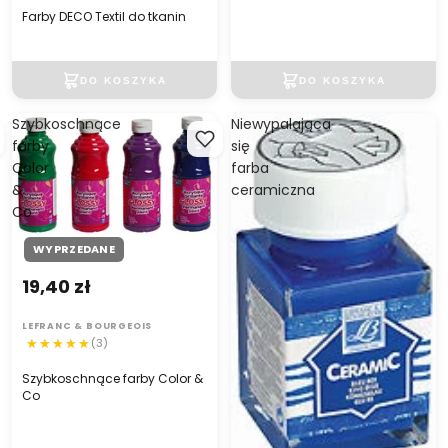
Farby DECO Textil do tkanin
Szybkoschnące
Niewypalająca
farby
się
Color
farba
&
ceramiczna
Co
WYPRZEDANE
19,40 zł
LEFRANC & BOURGEOIS
(3)
Szybkoschnące farby Color &
Co