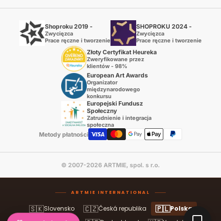
Shoproku 2019 -
SHOPROKU 2024 -
Zwycięzca
Zwycięzca
Prace ręczne i tworzenie
Prace ręczne i tworzenie
Złoty Certyfikat Heureka
Zweryfikowane przez
klientów - 98%
European Art Awards
Organizator
międzynarodowego
konkursu
Europejski Fundusz
Społeczny
Zatrudnienie i integracja
społeczna
Metody płatności
© 2007-2026 ARTMIE, spol. s r.o.
ARTMIE INTERNATIONAL
🇸🇰
🇨🇿
🇵🇱
Slovensko
Česká republika
Polska