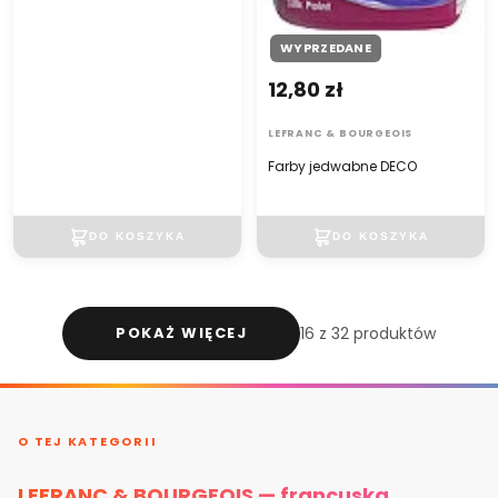
WYPRZEDANE
12,80 zł
LEFRANC & BOURGEOIS
Farby jedwabne DECO
POKAŻ WIĘCEJ
16 z 32 produktów
O TEJ KATEGORII
LEFRANC & BOURGEOIS — francuska