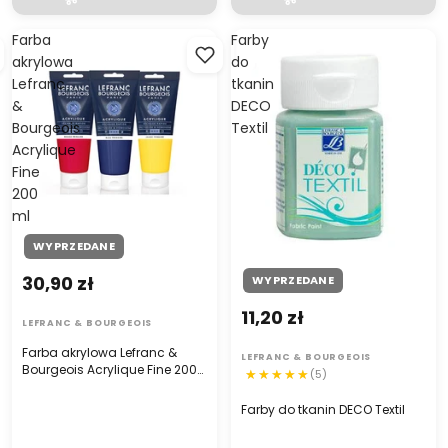
Farba
Farby
akrylowa
do
Lefranc
tkanin
&
DECO
Bourgeois
Textil
Acrylique
Fine
200
ml
WYPRZEDANE
30,90 zł
WYPRZEDANE
11,20 zł
LEFRANC & BOURGEOIS
Farba akrylowa Lefranc &
LEFRANC & BOURGEOIS
Bourgeois Acrylique Fine 200
(5)
ml
Farby do tkanin DECO Textil