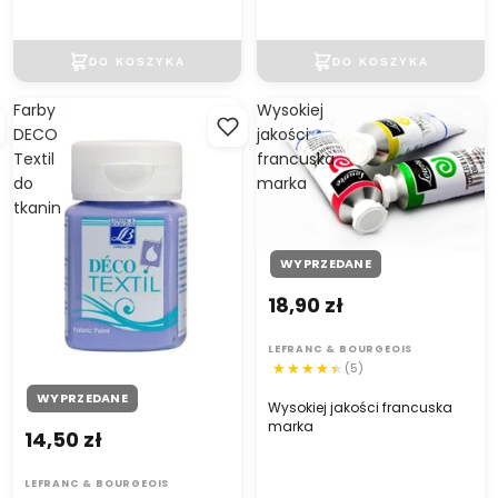
Farby
Wysokiej
DECO
jakości
Textil
francuska
do
marka
tkanin
WYPRZEDANE
18,90 zł
LEFRANC & BOURGEOIS
(5)
WYPRZEDANE
Wysokiej jakości francuska
marka
14,50 zł
LEFRANC & BOURGEOIS