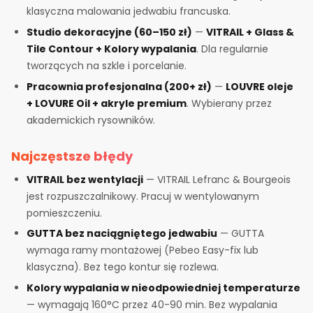
klasyczna malowania jedwabiu francuska.
Studio dekoracyjne (60–150 zł)
—
VITRAIL + Glass &
Tile Contour + Kolory wypalania
. Dla regularnie
tworzących na szkle i porcelanie.
Pracownia profesjonalna (200+ zł)
—
LOUVRE oleje
+ LOVURE Oil + akryle premium
. Wybierany przez
akademickich rysowników.
Najczęstsze błędy
VITRAIL bez wentylacji
— VITRAIL Lefranc & Bourgeois
jest rozpuszczalnikowy. Pracuj w wentylowanym
pomieszczeniu.
GUTTA bez naciągniętego jedwabiu
— GUTTA
wymaga ramy montażowej (Pebeo Easy-fix lub
klasyczna). Bez tego kontur się rozlewa.
Kolory wypalania w nieodpowiedniej temperaturze
— wymagają 160°C przez 40-90 min. Bez wypalania