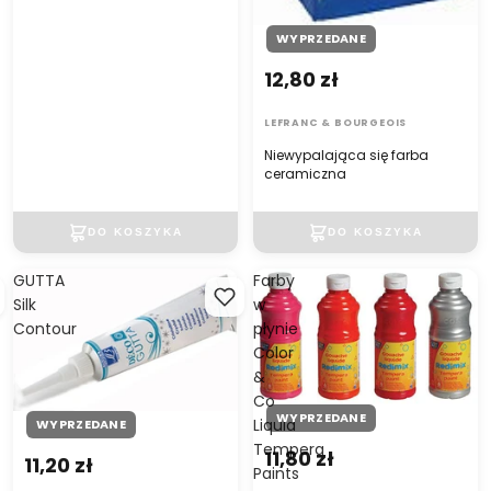
WYPRZEDANE
12,80 zł
LEFRANC & BOURGEOIS
Niewypalająca się farba
ceramiczna
GUTTA
Farby
Silk
w
Contour
płynie
Color
&
Co
WYPRZEDANE
Liquid
WYPRZEDANE
Tempera
11,80 zł
11,20 zł
Paints