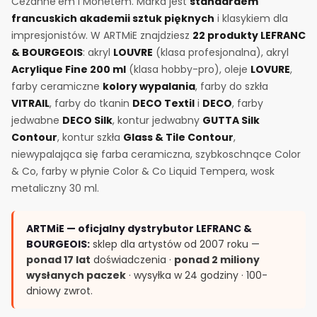
Cézanne'em i Monetem. Marka jest
standardem
francuskich akademii sztuk pięknych
i klasykiem dla
impresjonistów. W ARTMiE znajdziesz
22 produkty LEFRANC
& BOURGEOIS
: akryl
LOUVRE
(klasa profesjonalna), akryl
Acrylique Fine 200 ml
(klasa hobby-pro), oleje
LOVURE
,
farby ceramiczne
kolory wypalania
, farby do szkła
VITRAIL
, farby do tkanin
DECO Textil
i
DECO
, farby
jedwabne
DECO Silk
, kontur jedwabny
GUTTA Silk
Contour
, kontur szkła
Glass & Tile Contour
,
niewypalająca się farba ceramiczna, szybkoschnące Color
& Co, farby w płynie Color & Co Liquid Tempera, wosk
metaliczny 30 ml.
ARTMiE — oficjalny dystrybutor LEFRANC &
BOURGEOIS:
sklep dla artystów od 2007 roku —
ponad 17 lat
doświadczenia ·
ponad 2 miliony
wysłanych paczek
· wysyłka w 24 godziny · 100-
dniowy zwrot.