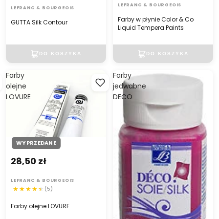
LEFRANC & BOURGEOIS
LEFRANC & BOURGEOIS
Farby w płynie Color & Co
GUTTA Silk Contour
Liquid Tempera Paints
Farby
Farby
olejne
jedwabne
LOVURE
DECO
WYPRZEDANE
28,50 zł
LEFRANC & BOURGEOIS
(5)
Farby olejne LOVURE