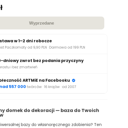
ł
Wyprzedane
stawa w 1–2 dni robocze
ost Paczkomaty od 9,90 PLN · Darmowa od 199 PLN
0-dniowy zwrot bez podania przyczyny
prostu i bez zmartwień
ołeczność ARTMiE na Facebooku
nad 557 000
twórców · 16 krajów · od 2007
ny domek do dekoracji — baza do Twoich
ów
iwersalnej bazy do własnoręcznego zdobienia? Ten