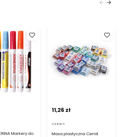
INA Markery do
Masa plastyczna Cernit
Płaty 
ez wypalania 2 mm
NUMBER ONE 56g
szt. w
11,26 zł
25,
CERNIT
ARTM
RINA Markery do
Masa plastyczna Cernit
Płaty