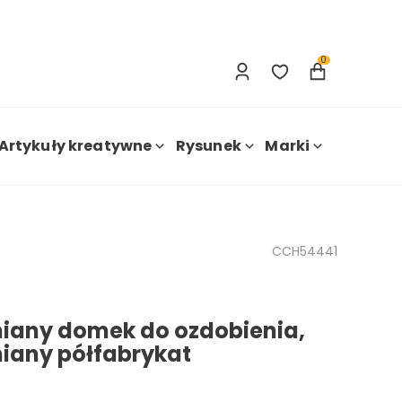
Zaloguj się
Nowa rejestracja
0
Artykuły kreatywne
Rysunek
Marki
CCH54441
iany domek do ozdobienia,
iany półfabrykat