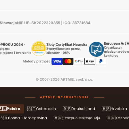
, Słowacja
NIP UE: SK2022320355 | IČO: 36731684
European Art 
PROKU 2024 -
Złoty Certyfikat Heureka
Organizator
cięzca
Zweryfikowane przez
międzynarodo
e ręczne i tworzenie
klientów - 98%
konkursu
Metody płatności
© 2007-2026 ARTMIE, spol. s r.o.
ARTMIE INTERNATIONAL
🇱
🇦🇹
🇩🇪
🇭🇷
Polska
Österreich
Deutschland
Hrvatska
🇧🇦
🇲🇰
🇽🇰
Bosna i Hercegovina
Северна Македонија
Kosov