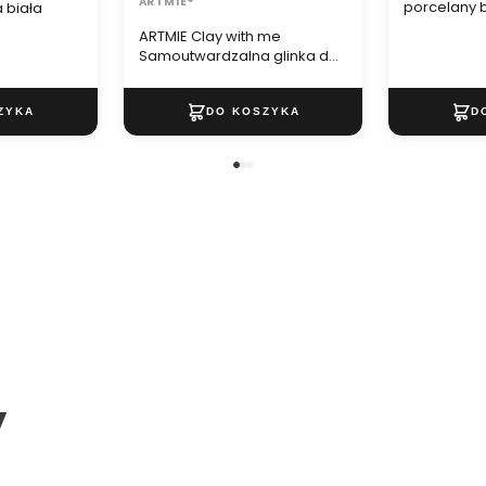
ARTMIE®
porcelany 
 biała
mm /6 ml
ARTMIE Clay with me
Samoutwardzalna glinka do
modelowania - 500g
y