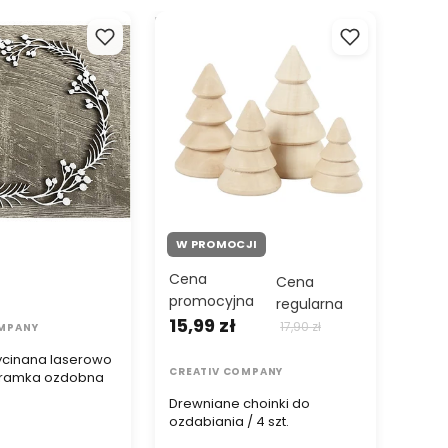
inana laserowo
Drewniane choinki do
Drewni
amka ozdobna
ozdabiania / 4 szt.
W PROMOCJI
Cena
11,2
Cena
promocyjna
regularna
15,99 zł
17,90 zł
OMPANY
CREA
cinana laserowo
Drew
CREATIV COMPANY
 ramka ozdobna
Drewniane choinki do
ozdabiania / 4 szt.