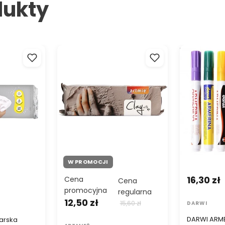
dukty
rska
ARTMIE Clay with me
DARWI ARMER
biała
Samoutwardzalna glinka do
porcelany b
modelowania - 500g
/6 ml
W PROMOCJI
16,30 zł
Cena
Cena
promocyjna
regularna
12,50 zł
15,60 zł
DARWI
DARWI ARME
arska