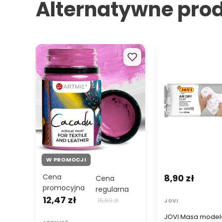
Alternatywne pro
Farby do tekstyliów i skóry
JOVI Masa modela
ARTMIE Cacadu 50 ml
samoutwardzalna 
W PROMOCJI
Cena
8,90 zł
Cena
promocyjna
regularna
12,47 zł
15,69 zł
JOVI
JOVI Masa model