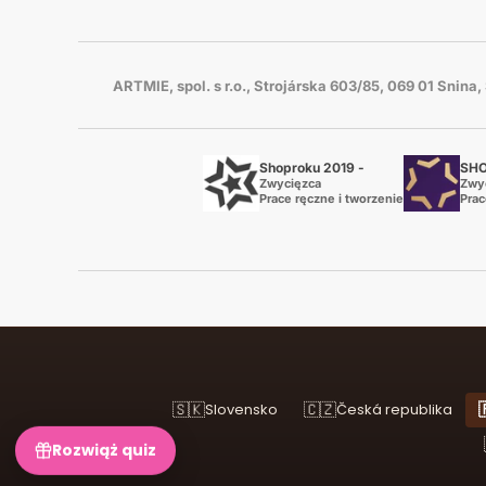
ARTMIE, spol. s r.o., Strojárska 603/85, 069 01 Snina
Shoproku 2019 -
SHO
Zwycięzca
Zwy
Prace ręczne i tworzenie
Prac
🇸🇰
🇨🇿

Slovensko
Česká republika
Rozwiąż quiz