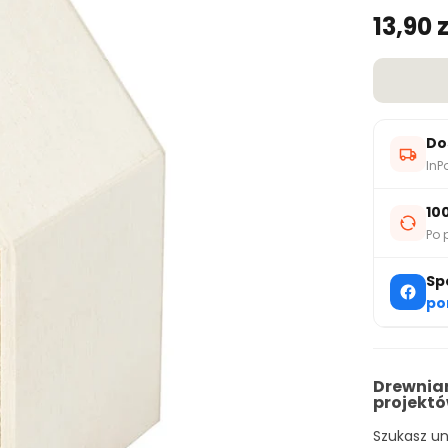
13,90 z
Do
InP
10
Po 
Sp
po
Drewnia
projekt
Szukasz un