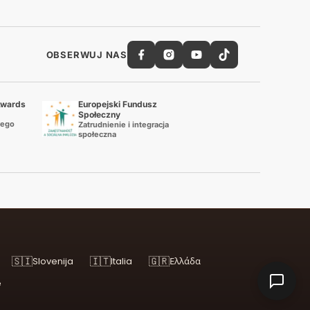
OBSERWUJ NAS
Awards
Europejski Fundusz
Społeczny
wego
Zatrudnienie i integracja
społeczna
🇸🇮
🇮🇹
🇬🇷
Slovenija
Italia
Ελλάδα
ë