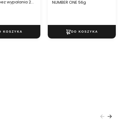
bez wypalania 2
NUMBER ONE 56g
szt.