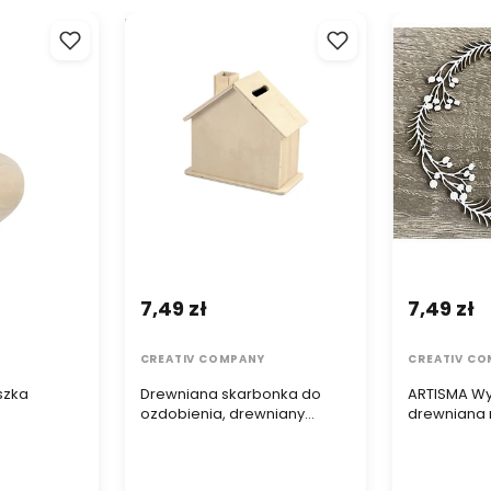
zka bombka
Drewniana skarbonka do
ARTISMA Wyc
ozdobienia, drewniany domek
drewniana r
półfabrykat
7,49 zł
7,49 zł
CREATIV COMPANY
CREATIV C
szka
Drewniana skarbonka do
ARTISMA Wy
ozdobienia, drewniany
drewniana
domek półfabrykat