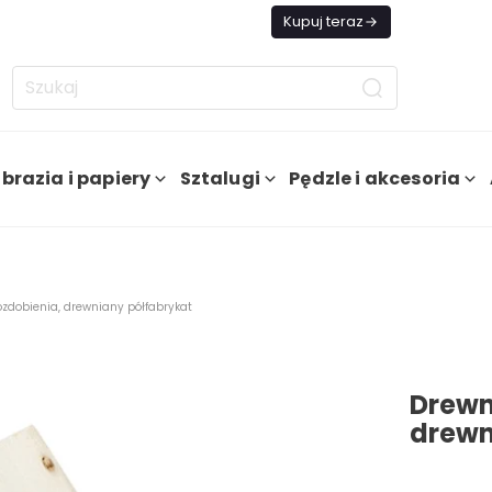
Dziś Darmowa Dostawa od 199 zł
Kupuj teraz
brazia i papiery
Sztalugi
Pędzle i akcesoria
zdobienia, drewniany półfabrykat
Drewn
drewn