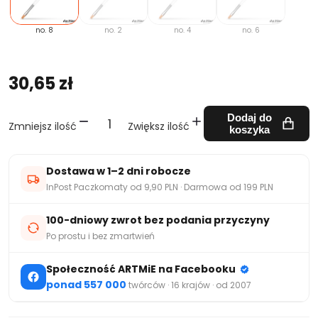
no. 8
no. 2
no. 4
no. 6
30,65 zł
Dodaj do
Zmniejsz ilość
Zwiększ ilość
koszyka
Dostawa w 1–2 dni robocze
InPost Paczkomaty od 9,90 PLN · Darmowa od 199 PLN
100-dniowy zwrot bez podania przyczyny
Po prostu i bez zmartwień
Społeczność ARTMiE na Facebooku
ponad 557 000
twórców · 16 krajów · od 2007