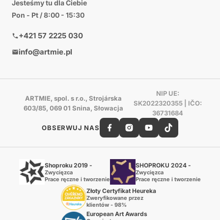
Jesteśmy tu dla Ciebie
Pon - Pt / 8:00 - 15:30
+421 57 2225 030
info@artmie.pl
NIP UE:
ARTMIE, spol. s r.o., Strojárska
SK2022320355 | IČO:
603/85, 069 01 Snina, Słowacja
36731684
OBSERWUJ NAS
Shoproku 2019 -
SHOPROKU 2024 -
Zwycięzca
Zwycięzca
Prace ręczne i tworzenie
Prace ręczne i tworzenie
Złoty Certyfikat Heureka
Zweryfikowane przez
klientów - 98%
European Art Awards