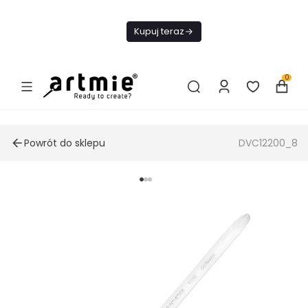
Dziś Darmowa
Dostawa od 199
Kupuj teraz
zł
0
Powrót do sklepu
DVC12200_8