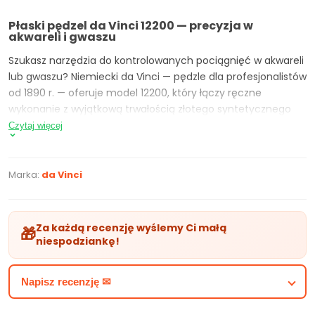
Płaski pędzel da Vinci 12200 — precyzja w
akwareli i gwaszu
Szukasz narzędzia do kontrolowanych pociągnięć w akwareli
lub gwaszu? Niemiecki da Vinci — pędzle dla profesjonalistów
od 1890 r. — oferuje model 12200, który łączy ręczne
wykonanie z wyjątkową trwałością złotego syntetycznego
włosia.
Czytaj więcej
Kształt włosia:
płaski
Materiał:
miękkie złote włókno syntetyczne
Marka:
da Vinci
Rozmiary:
2, 4, 6, 8
Zastosowanie:
akwarele, gwasze oraz rzadkie media
hobbystyczne (szkło, ceramika, jedwab)
Za każdą recenzję wyślemy Ci małą
🎁
Wykończenie:
srebrna bezszwowa skuwka i
niespodziankę!
transparentna rączka z plexi
Dzięki sprężystości syntetycznych włókien zyskujesz pełną
Napisz recenzję ✉
kontrolę nad detalem oraz wypełnianiem większych
obszarów. Odporna na wodę i rozpuszczalniki rączka