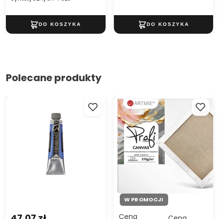
Polecane produkty
Farba olejna Rembrandt 40
Podobrazie malarskie PROFI
ml
ARTMIE
W PROMOCJI
47,07 zł
Cena
Cena